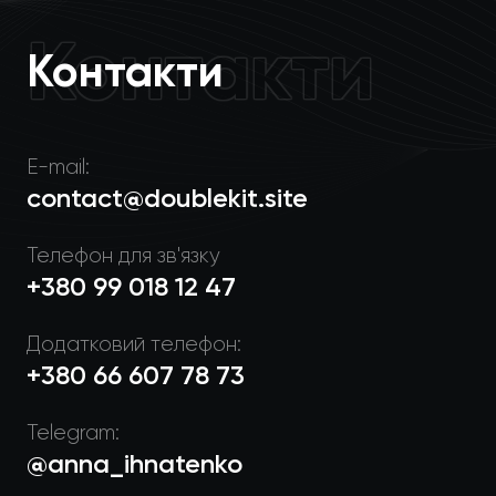
земельних ділянок і
Контакти
нерухомості в Карпатах
Контакти
Деталі проекту
E-mail:
contact@doublekit.site
Телефон для зв'язку
+380 99 018 12 47
Додатковий телефон:
+380 66 607 78 73
Telegram:
@anna_ihnatenko