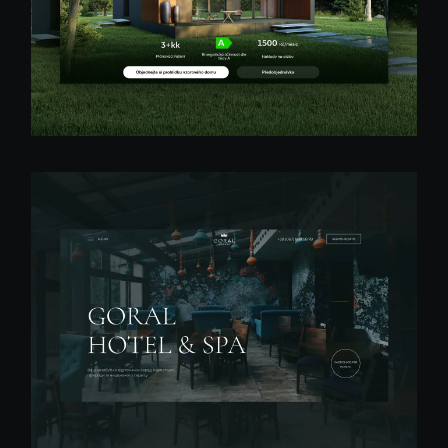
Багатосторінковий сайт
Розробка сайту на
Webflow для будівельної
компанії в Чехії
Деталі проекту