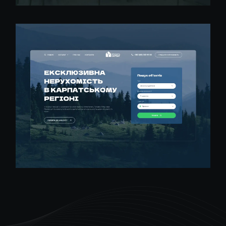
Багатосторінковий сайт
Розробка сайту для бутік-
готелю в Буковелі
Деталі проекту
Багатосторінковий сайт
Сайт-каталог для продажу